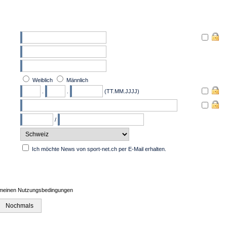
Weiblich
Männlich
.
.
(TT.MM.JJJJ)
/
Ich möchte News von sport-net.ch per E-Mail erhalten.
emeinen Nutzungsbedingungen