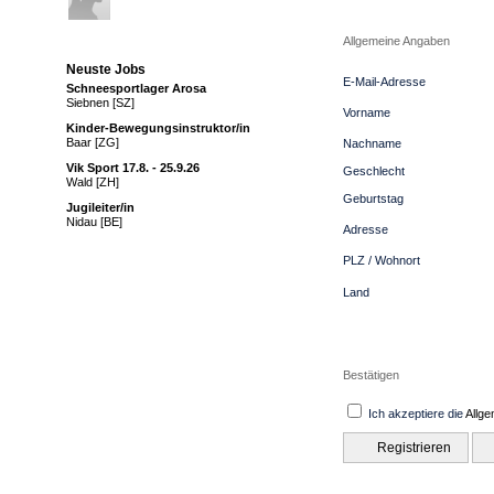
Allgemeine Angaben
Neuste Jobs
E-Mail-Adresse
Schneesportlager Arosa
Siebnen [SZ]
Vorname
Kinder‑Bewegungsinstruktor/in
Baar [ZG]
Nachname
Vik Sport 17.8. - 25.9.26
Geschlecht
Wald [ZH]
Geburtstag
Jugileiter/in
Nidau [BE]
Adresse
PLZ / Wohnort
Land
Bestätigen
Ich akzeptiere die
Allg