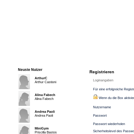
Neuste Nutzer
Registrieren
ArthurC
Loginangaben
Arthur Castioni
Für eine erfolgreiche Regist
Alina Fabech
Wenn du die Box aktiviers
Alina Fabech
Nutzername
Andrea Paoli
Andrea Paoli
Passwort
Passwort wiederholen
MiniGym
Sicherheitslevel des Passw
Priscilla Bastos