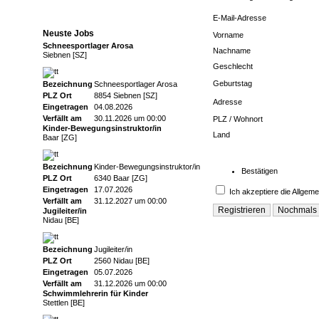
E-Mail-Adresse
Neuste Jobs
Vorname
Schneesportlager Arosa
Nachname
Siebnen [SZ]
Geschlecht
Geburtstag
Bezeichnung
Schneesportlager Arosa
PLZ Ort
8854 Siebnen [SZ]
Adresse
Eingetragen
04.08.2026
Verfällt am
30.11.2026 um 00:00
PLZ / Wohnort
Kinder‑Bewegungsinstruktor/in
Land
Baar [ZG]
Bezeichnung
Kinder‑Bewegungsinstruktor/in
Bestätigen
PLZ Ort
6340 Baar [ZG]
Eingetragen
17.07.2026
Ich akzeptiere die
Allgem
Verfällt am
31.12.2027 um 00:00
Jugileiter/in
Nidau [BE]
Bezeichnung
Jugileiter/in
PLZ Ort
2560 Nidau [BE]
Eingetragen
05.07.2026
Verfällt am
31.12.2026 um 00:00
Schwimmlehrerin für Kinder
Stettlen [BE]