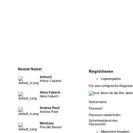
Neuste Nutzer
Registrieren
ArthurC
Loginangaben
Arthur Castioni
Für eine erfolgreiche Registrie
Alina Fabech
Wenn du die Box aktivie
Alina Fabech
Nutzername
Andrea Paoli
Passwort
Andrea Paoli
Passwort wiederholen
Sicherheitslevel des
MiniGym
Passwortes
Priscilla Bastos
Allgemeine Angaben