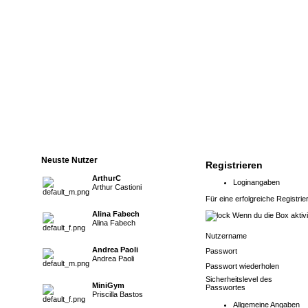
Neuste Nutzer
Registrieren
ArthurC
Loginangaben
Arthur Castioni
Für eine erfolgreiche Registrie
Alina Fabech
Wenn du die Box aktivie
Alina Fabech
Nutzername
Andrea Paoli
Passwort
Andrea Paoli
Passwort wiederholen
Sicherheitslevel des
MiniGym
Passwortes
Priscilla Bastos
Allgemeine Angaben