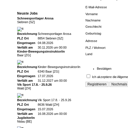
E-Mail-Adresse
Neuste Jobs
Vorname
Schneesportlager Arosa
Nachname
Siebnen [SZ]
Geschlecht
Geburtstag
Bezeichnung
Schneesportlager Arosa
PLZ Ort
8854 Siebnen [SZ]
Adresse
Eingetragen
04.08.2026
Verfällt am
30.11.2026 um 00:00
PLZ / Wohnort
Kinder‑Bewegungsinstruktor/in
Land
Baar [ZG]
Bezeichnung
Kinder‑Bewegungsinstruktor/in
Bestätigen
PLZ Ort
6340 Baar [ZG]
Eingetragen
17.07.2026
Ich akzeptiere die
Allgem
Verfällt am
31.12.2027 um 00:00
Vik Sport 17.8. - 25.9.26
Wald [ZH]
Bezeichnung
Vik Sport 17.8. - 25.9.26
PLZ Ort
8636 Wald [ZH]
Eingetragen
15.07.2026
Verfällt am
16.08.2026 um 00:00
Jugileiter/in
Nidau [BE]