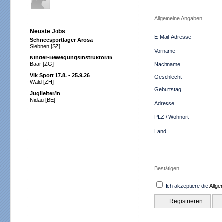
Allgemeine Angaben
Neuste Jobs
E-Mail-Adresse
Schneesportlager Arosa
Siebnen [SZ]
Vorname
Kinder‑Bewegungsinstruktor/in
Baar [ZG]
Nachname
Vik Sport 17.8. - 25.9.26
Geschlecht
Wald [ZH]
Geburtstag
Jugileiter/in
Nidau [BE]
Adresse
PLZ / Wohnort
Land
Bestätigen
Ich akzeptiere die
Allg