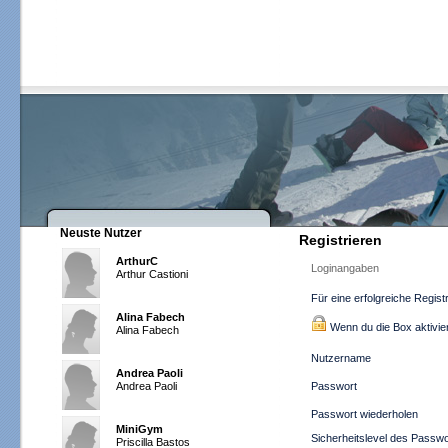
Neuste Nutzer
Registrieren
ArthurC
Loginangaben
Arthur Castioni
Für eine erfolgreiche Regist
Alina Fabech
Wenn du die Box aktiviers
Alina Fabech
Nutzername
Andrea Paoli
Andrea Paoli
Passwort
Passwort wiederholen
MiniGym
Sicherheitslevel des Passw
Priscilla Bastos