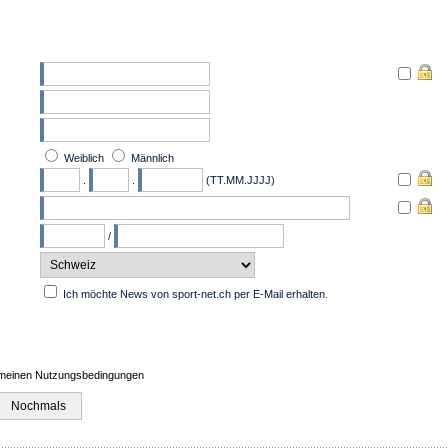
Weiblich
Männlich
.
.
(TT.MM.JJJJ)
/
Ich möchte News von sport-net.ch per E-Mail erhalten.
emeinen Nutzungsbedingungen